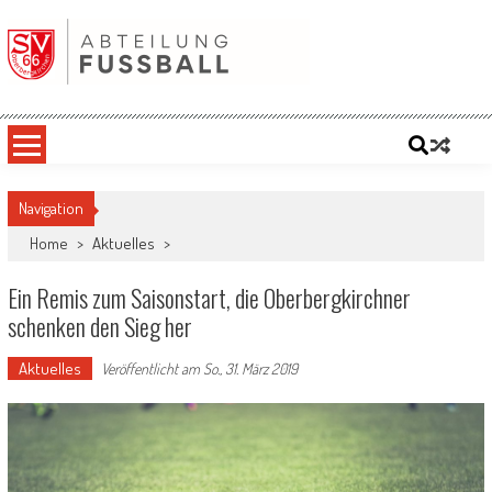
Skip
to
content
SV '66 Oberbergkirchen eV | Abteilung
Fußball
Navigation
Home
>
Aktuelles
>
Ein Remis zum Saisonstart, die Oberbergkirchner
schenken den Sieg her
Aktuelles
Veröffentlicht am
So., 31. März 2019