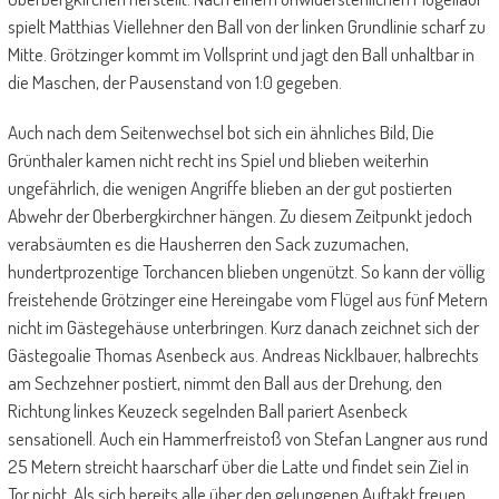
spielt Matthias Viellehner den Ball von der linken Grundlinie scharf zu
Mitte. Grötzinger kommt im Vollsprint und jagt den Ball unhaltbar in
die Maschen, der Pausenstand von 1:0 gegeben.
Auch nach dem Seitenwechsel bot sich ein ähnliches Bild, Die
Grünthaler kamen nicht recht ins Spiel und blieben weiterhin
ungefährlich, die wenigen Angriffe blieben an der gut postierten
Abwehr der Oberbergkirchner hängen. Zu diesem Zeitpunkt jedoch
verabsäumten es die Hausherren den Sack zuzumachen,
hundertprozentige Torchancen blieben ungenützt. So kann der völlig
freistehende Grötzinger eine Hereingabe vom Flügel aus fünf Metern
nicht im Gästegehäuse unterbringen. Kurz danach zeichnet sich der
Gästegoalie Thomas Asenbeck aus. Andreas Nicklbauer, halbrechts
am Sechzehner postiert, nimmt den Ball aus der Drehung, den
Richtung linkes Keuzeck segelnden Ball pariert Asenbeck
sensationell. Auch ein Hammerfreistoß von Stefan Langner aus rund
25 Metern streicht haarscharf über die Latte und findet sein Ziel in
Tor nicht. Als sich bereits alle über den gelungenen Auftakt freuen,