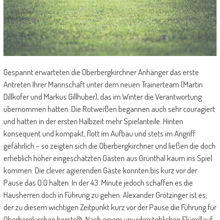
Gespannt erwarteten die Oberbergkirchner Anhänger das erste
Antreten Ihrer Mannschaft unter dem neuen Trainerteam (Martin
Dillkofer und Markus Gillhuber), das im Winter die Verantwortung
übernommen hatten. Die Rotweißen begannen auch sehr couragiert
und hatten in der ersten Halbzeit mehr Spielanteile. Hinten
konsequent und kompakt, flott im Aufbau und stets im Angriff
gefährlich – so zeigten sich die Oberbergkirchner und ließen die doch
erheblich höher eingeschätzten Gästen aus Grünthal kaum ins Spiel
kommen. Die clever agierenden Gäste konnten bis kurz vor der
Pause das 0:0 halten. In der 43. Minute jedoch schaffen es die
Hausherren doch in Führung zu gehen. Alexander Grötzinger ist es,
der zu diesem wichtigen Zeitpunkt kurz vor der Pause die Führung für
Oberbergkirchen herstellt. Nach einem unwiderstehlichen Flügellauf