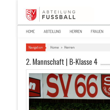
Skip
to
content
SV '66 Oberbergkirchen eV
HOME
ABTEILUNG
HERREN
FRAUEN
Navigation
Home
>
Herren
2. Mannschaft | B-Klasse 4