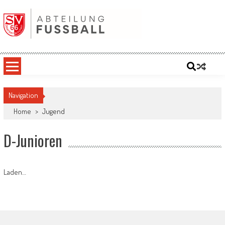
Skip
to
content
SV '66 Oberbergkirchen eV | Abteilung
Fußball
Navigation
Home
>
Jugend
D-Junioren
Laden…