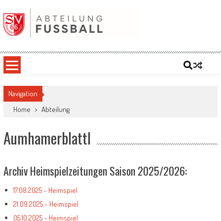
Skip
to
content
SV '66 Oberbergkirchen eV | Abteilung
Fußball
Navigation
Home
>
Abteilung
Aumhamerblattl
Archiv Heimspielzeitungen Saison 2025/2026:
17.08.2025 – Heimspiel
21.09.2025 – Heimspiel
05.10.2025 – Heimspiel