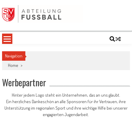
Skip
to
content
SV '66 Oberbergkirchen eV | Abteilung
Fußball
Navigation
Home
>
Werbepartner
Hinter jedem Logo steht ein Unternehmen, das an uns glaubt.
Ein herzliches Dankeschön an alle Sponsoren für ihr Vertrauen, ihre
Unterstützung im regionalen Sport und ihre wichtige Hilfe bei unserer
engagierten Jugendarbeit.