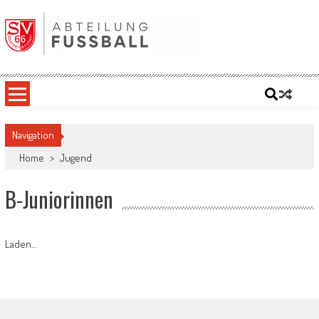
Skip
to
content
SV '66 Oberbergkirchen eV | Abteilung
Fußball
Navigation
Home
>
Jugend
B-Juniorinnen
Laden…