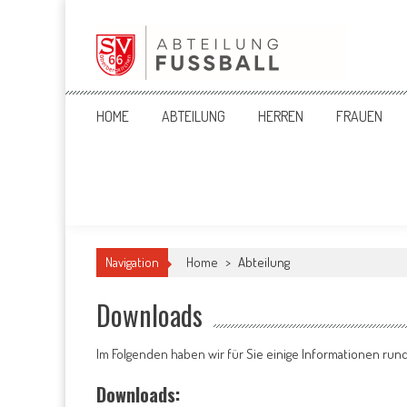
Skip
to
content
SV '66 Oberbergkirchen eV
HOME
ABTEILUNG
HERREN
FRAUEN
Navigation
Home
>
Abteilung
Downloads
Im Folgenden haben wir für Sie einige Informationen run
Downloads: