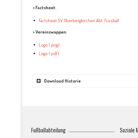
> Factsheet:
Factsheet SV Oberbergkirchen Abt. Fussball
> Vereinswappen:
Logo (.png)
Logo (.pdf)
Download Historie
Fußballabteilung
Soziale 