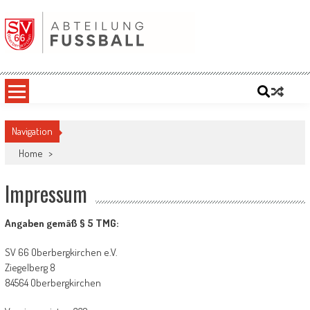
Skip
to
content
SV '66 Oberbergkirchen eV | Abteilung
Fußball
Navigation
Home
>
Impressum
Angaben gemäß § 5 TMG:
SV 66 Oberbergkirchen e.V.
Ziegelberg 8
84564 Oberbergkirchen