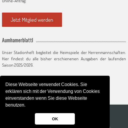
Online-Antrag:
Jetzt Mitglied werden
Aumhamerblattl
Unser Stadionheft begleitet die Heimspiele der Herrenmannschaften.
Hier findest du alle bisher erschienenen Ausgaben der laufenden
Saison 2025/2026.
Zum Saisonarchiv
Diese Webseite verwendet Cookies. Sie
erklären sich mit der Verwendung von Cookies
einverstanden wenn Sie diese Webseite
benutzen.
© 2026
OK
Powered by
WordPress
| Theme:
AccessPress Mag
Kontakt
Datenschutz
Impressum
SVO Hauptseite