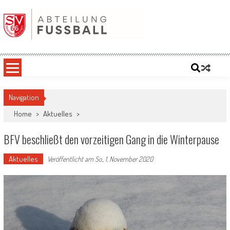
Skip
to
content
SV '66 Oberbergkirchen eV | Abteilung
Fußball
Navigation
Home
>
Aktuelles
>
BFV beschließt den vorzeitigen Gang in die Winterpause
Aktuelles
Veröffentlicht am
So., 1. November 2020