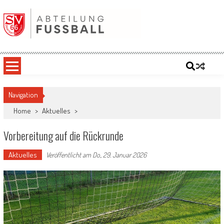
Skip
to
content
SV '66 Oberbergkirchen eV | Abteilung
Fußball
Navigation
Home
>
Aktuelles
>
Vorbereitung auf die Rückrunde
Aktuelles
Veröffentlicht am
Do., 29. Januar 2026