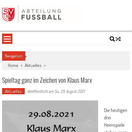
Skip
to
content
SV '66 Oberbergkirchen eV | Abteilung
Fußball
Navigation
Home
>
Aktuelles
>
Spieltag ganz im Zeichen von Klaus Marx
Aktuelles
Veröffentlicht am
So., 29. August 2021
Die heutigen
drei
Heimspiele