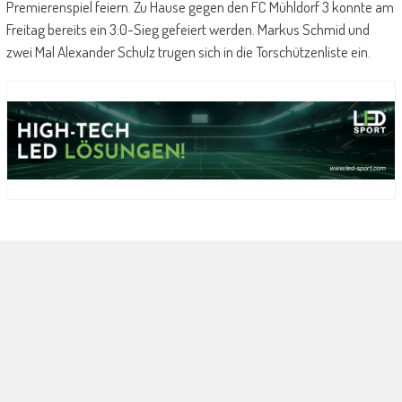
Premierenspiel feiern. Zu Hause gegen den FC Mühldorf 3 konnte am
Freitag bereits ein 3:0-Sieg gefeiert werden. Markus Schmid und
zwei Mal Alexander Schulz trugen sich in die Torschützenliste ein.
ußballabteilung
ie Fußballabteilung wurde im Juli 1966 gegründet und ist die
tgliederstärkste Sparte des Vereins. Die Sportanlage mit Sportheim
efindet sich in Oberbergkirchen/Aubenham. Im Spielbetrieb
25/2026 sind zwei Herrenmannschaften (Kreisliga, B-Klasse), eine
amenmannschaft, elf Jugendteams sowie eine AH-Mannschaft.