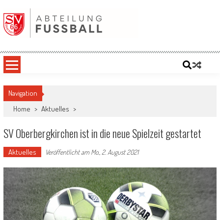
Skip
to
content
SV '66 Oberbergkirchen eV | Abteilung
Fußball
Navigation
Home
>
Aktuelles
>
SV Oberbergkirchen ist in die neue Spielzeit gestartet
Aktuelles
Veröffentlicht am
Mo., 2. August 2021