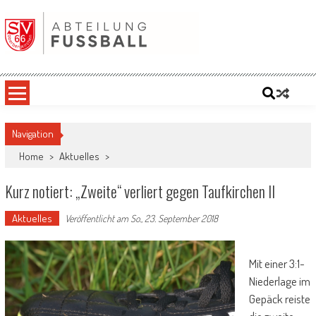
Skip
to
content
SV '66 Oberbergkirchen eV | Abteilung
Fußball
Navigation
Home
>
Aktuelles
>
Kurz notiert: „Zweite“ verliert gegen Taufkirchen II
Aktuelles
Veröffentlicht am
So., 23. September 2018
Mit einer 3:1-
Niederlage im
Gepäck reiste