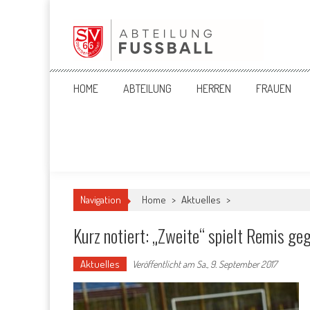
Skip
to
content
SV '66 Oberbergkirchen eV
HOME
ABTEILUNG
HERREN
FRAUEN
Navigation
Home
>
Aktuelles
>
Kurz notiert: „Zweite“ spielt Remis ge
Aktuelles
Veröffentlicht am
Sa., 9. September 2017