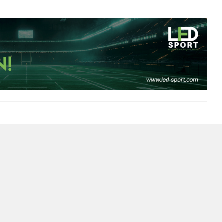
ien
Mitgliedschaft
 Social-Media-Kanälen findest
Du möchtest Teil der Fußballabte
chtige rund um die Abteilung
werden? Die Anmeldung erfolgt übe
olge uns auf Facebook und
Hauptverein. Hier klicken für we
 und bleib immer auf dem
Informationen und den Online-Antrag: