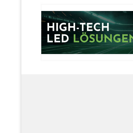
Fußballabteilung
Soziale Med
Die Fußballabteilung wurde im Juli 1966
Auf unseren
gegründet und ist die mitgliederstärkste
du alles Wi
Sparte des Vereins. Die Sportanlage mit
Fußball. F
Sportheim befindet sich in
Instagram